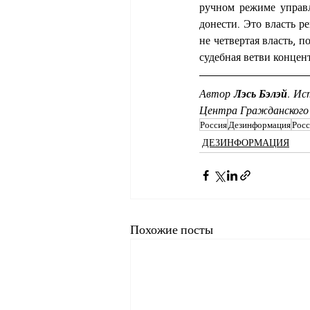
ручном режиме управл
донести. Это власть р
не четвертая власть, п
судебная ветви концен
Автор 
Лэсь Бэлэй
. Ис
Центра Гражданского
Россия
Дезинформация
Росс
ДЕЗИНФОРМАЦИЯ
Похожие посты