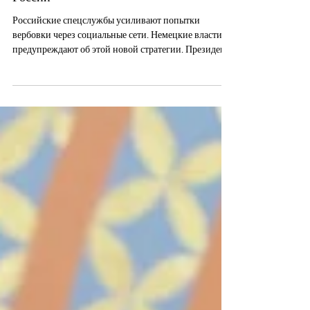
России
Российские спецслужбы усиливают попытки
вербовки через социальные сети. Немецкие власти
предупреждают об этой новой стратегии. Президент
Федерального ведомства уголовной полиции
Германии Хольгер Мюнх: Россия всё чаще вербует
людей через социальные сети. / Фото: Olaf Kosinsky,
свободная лицензия CC BY-SA 3.0-de. Федеральные
органы безопасности предупреждают население о
попытках вербовки российскими спецслужбами
через социальные сети. Поводом для кампании под
лозунгом «Не стано