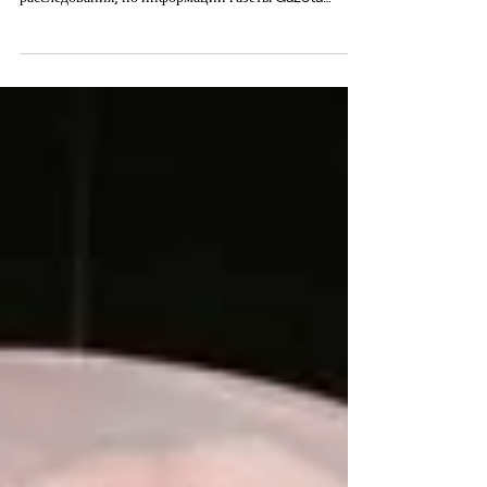
В конце прошлого года в Польше произошёл акт
диверсии на железной дороге, и собранные следы
расследования, по информации газеты Gazeta
Wyborcza, ведут к российской военной разведке — к
элитному подразделению Сенеж, напрямую
подчинённому президенту России. Source:
Kremlin.ru В середине ноября 2025 года в районе
Гарволина (Мазовецкое воеводство) был обнаружен
повреждённый участок железнодорожной линии на
маршруте Варшава — Люблин, важной
транспортной артерии, которая связывает