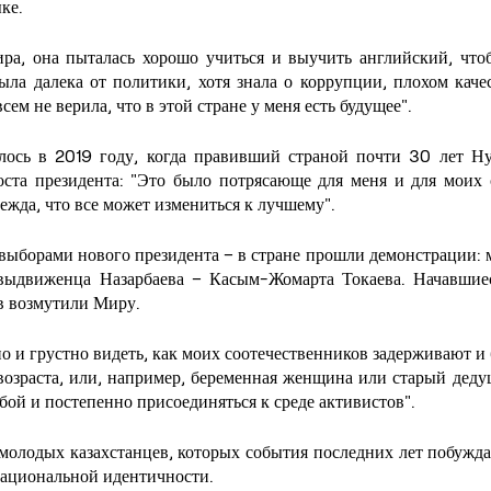
ке.
ира, она пыталась хорошо учиться и выучить английский, чтоб
ыла далека от политики, хотя знала о коррупции, плохом качес
сем не верила, что в этой стране у меня есть будущее".
ось в 2019 году, когда правивший страной почти 30 лет Нур
ста президента: "Это было потрясающе для меня и для моих с
ежда, что все может измениться к лучшему".
 выборами нового президента – в стране прошли демонстрации: 
выдвиженца Назарбаева – Касым-Жомарта Токаева. Начавшиес
в возмутили Миру.
о и грустно видеть, как моих соотечественников задерживают и 
возраста, или, например, беременная женщина или старый дедушк
ьбой и постепенно присоединяться к среде активистов".
молодых казахстанцев, которых события последних лет побужда
национальной идентичности.