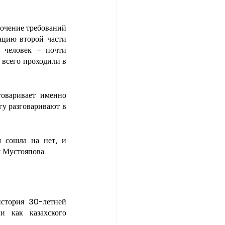
очение требований 
ацию второй части 
 человек – почти 
всего проходили в 
оваривает именно 
гу разговаривают в 
 сошла на нет, и 
ш Мустояпова.
стория 30-летней 
 как казахского 