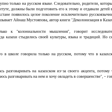
упно только на русском языке. Следовательно, родители, которы
итуте, должны были подготовить его к этому и отдавали детей в
ахстане появилось целое поколение исключительно русскоязычн
казывает Айнаш Мустояпова, автор книги "Деколонизация в Казах
ько к "колониальности мышления", говорит исследоват
да казахи стыдились своей культуры, языка и традиций. Но си
то в школе говорила только на русском, потому что в казахс
сь разговаривать на казахском из-за своего акцента, потому 
юсь разговаривать на нем и хочу овладеть в совершенстве", - го