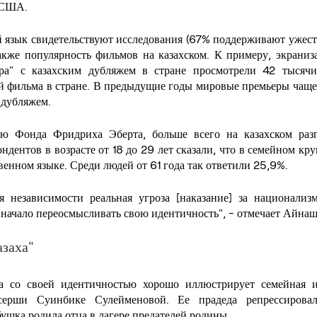
 США.
й язык свидетельствуют исследования (67% поддерживают ужест
также популярность фильмов на казахском. К примеру, экраниз
ара" с казахским дубляжем в стране просмотрели 42 тысячи
й фильма в стране. В предыдущие годы мировые премьеры чаще 
 дубляжем.
ию Фонда Фридриха Эберта, больше всего на казахском разг
дентов в возрасте от 18 до 29 лет сказали, что в семейном кру
венном языке. Среди людей от 61 года так ответили 25,9%.
я независимости реальная угроза [наказание] за национализм
 начало переосмысливать свою идентичность", - отмечает Айна
азаха"
а со своей идентичностью хорошо иллюстрирует семейная и
ерши Суинбике Сулейменовой. Ее прадеда репрессировали
бушка родила отца в лагере предателей родины.