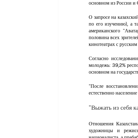
основном из России и
О запросе на казахски
по его изучению), а 
американского "Ават
половина всех зрителе
кинотеатрах с русским
Согласно исследован
молодежь: 39,2% респон
основном на государст
"После восстановлени
естественно население
"Выжать из себя к
Отношения Казахстан
художницы и режисс
националиста, а праба