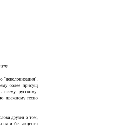
туру
 "деколонизация". 
ему более присущ 
 всему русскому. 
по-прежнему тесно 
ова друзей о том, 
ная и без акцента 