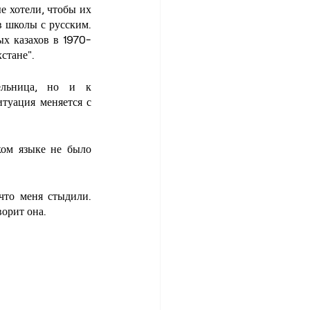
е хотели, чтобы их 
 школы с русским. 
ых казахов в 1970-
стане".
ельница, но и к 
туация меняется с 
ком языке не было 
что меня стыдили. 
ворит она.