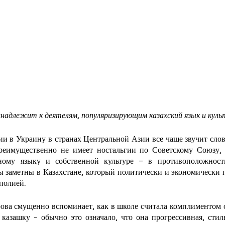
инадлежит к деятелям, популяризирующим казахский язык и куль
и в Украину в странах Центральной Азии все чаще звучит слово
реимущественно не имеет ностальгии по Советскому Союзу, 
ному языку и собственной культуре – в противоположность
ы заметны в Казахстане, который политически и экономически 
полией.
ва смущенно вспоминает, как в школе считала комплиментом сл
казашку - обычно это означало, что она прогрессивная, стиль