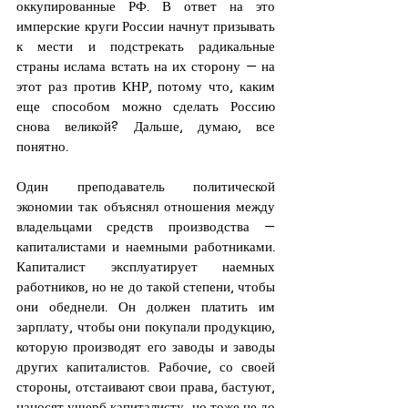
оккупированные РФ. В ответ на это 
имперские круги России начнут призывать 
к мести и подстрекать радикальные 
страны ислама встать на их сторону — на 
этот раз против КНР, потому что, каким 
еще способом можно сделать Россию 
снова великой? Дальше, думаю, все 
понятно.
Один преподаватель политической 
экономии так объяснял отношения между 
владельцами средств производства — 
капиталистами и наемными работниками. 
Капиталист эксплуатирует наемных 
работников, но не до такой степени, чтобы 
они обеднели. Он должен платить им 
зарплату, чтобы они покупали продукцию, 
которую производят его заводы и заводы 
других капиталистов. Рабочие, со своей 
стороны, отстаивают свои права, бастуют, 
наносят ущерб капиталисту, но тоже не до 