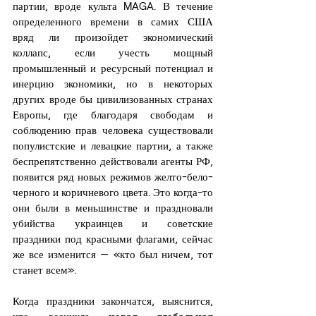
партии, вроде культа MAGA. В течение 
определенного времени в самих США 
вряд ли произойдет экономический 
коллапс, если учесть мощный 
промышленный и ресурсный потенциал и 
инерцию экономики, но в некоторых 
других вроде бы цивилизованных странах 
Европы, где благодаря свободам и 
соблюдению прав человека существовали 
популистские и левацкие партии, а также 
беспрепятственно действовали агенты РФ, 
появится ряд новых режимов желто-бело-
черного и коричневого цвета. Это когда-то 
они были в меньшинстве и праздновали 
убийства украинцев и советские 
праздники под красными флагами, сейчас 
же все изменится — «кто был ничем, тот 
станет всем».
Когда праздники закончатся, выяснится, 
что возникла 
новая глобальная 