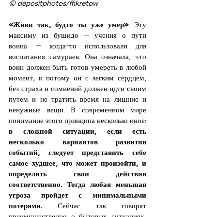
© depositphotos/ffikretow
«Живи так, будто ты уже умер»
. Эту 
максиму из бушидо — учения о пути 
воина — когда-то использовали для 
воспитания самураев. Она означала, что 
воин должен быть готов умереть в любой 
момент, и потому он с легким сердцем, 
без страха и сомнений должен идти своим 
путем и не тратить время на лишние и 
ненужные вещи. В современном мире 
понимание этого принципа несколько иное: 
в сложной ситуации, если есть 
несколько вариантов развития 
событий, следует представить себе 
самое худшее, что может произойти, и 
определить свои действия 
соответственно. Тогда любая меньшая 
угроза пройдет с минимальными 
потерями.
 Сейчас так говорят 
преимущественно о бытовых ситуациях, 