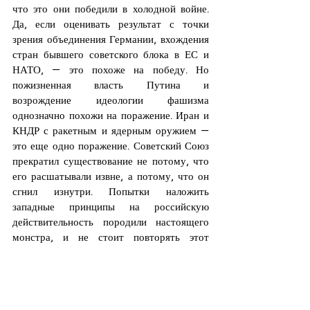
что это они победили в холодной войне. 
Да, если оценивать результат с точки 
зрения объединения Германии, вхождения 
стран бывшего советского блока в ЕС и 
НАТО, — это похоже на победу. Но 
пожизненная власть Путина и 
возрождение идеологии фашизма 
однозначно похожи на поражение. Иран и 
КНДР с ракетным и ядерным оружием — 
это еще одно поражение. Советский Союз 
прекратил существование не потому, что 
его расшатывали извне, а потому, что он 
сгнил изнутри. Попытки наложить 
западные принципы на российскую 
действительность породили настоящего 
монстра, и не стоит повторять этот 
эксперимент.
Фантазии и крайности могут казаться 
несерьезным подходом, но умение глубоко 