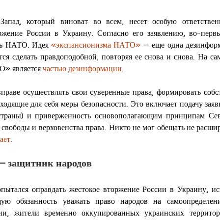
Запад, который виноват во всем, несет особую ответственн
жение России в Украину. Согласно его заявлению, во-первы
ь НАТО. Идея 
«экспансионизма НАТО»
 — еще одна дезинформ
ся сделать правдоподобной, повторяя ее снова и снова. На сам
» является 
частью дезинформации
.
праве осуществлять свои суверенные права, формировать соб
ходящие для себя меры безопасности. Это включает подачу заявк
раны) и приверженность основополагающим принципам Севе
 свободы и верховенства права. Никто не мог обещать не расши
ает
.
— защитник народов
пытался оправдать жестокое вторжение России в Украину, иск
ю обязанность уважать право народов на самоопределение
ии, жители временно оккупированных украинских территор