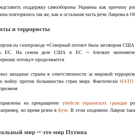
едставить поддержку самообороны Украины как причину росс
на повторялись так же, как и остальная часть речи Лаврова в 
нты и террористы
иверсия на газопроводе «Северный поток» была заговором США 
сть ЕС. На самом деле США и ЕС — близкие экономичес
верному потоку» продолжается.
ил западные страны в ответственности за мировой терроризм 
ю войну против большинства стран мира. Фактически 
НАТО и
роризмом.
аправлены на прекращение 
убийств украинских граждан
 ро
например, во время резни в 
Буче
. В этом злодеянии Лавров так
альный мир — это мир Путина