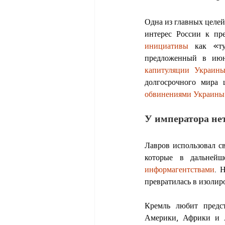
Одна из главных целей
интерес России к пр
инициативы
 как «ту
предложенный в июн
капитуляции Украин
долгосрочного мира 
обвинениями Украины
У императора нет
Лавров использовал с
которые в дальней
информагентствами
. 
превратилась в изолир
Кремль любит предст
Америки, Африки и А