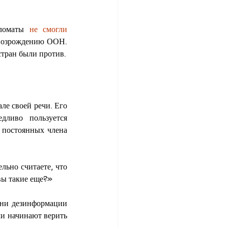
ломаты 
не смогли 
возрождению ООН. 
стран были против.
е своей речи. Его 
дливо пользуется 
постоянных члена 
льно считаете, что 
вы такие еще?»
ни дезинформации 
и начинают верить 