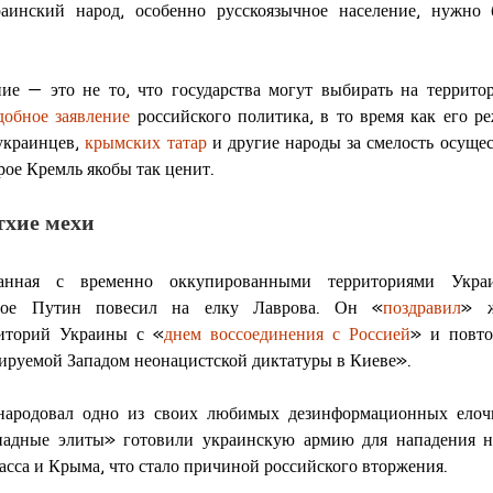
раинский народ, особенно русскоязычное население, нужно 
ие — это не то, что государства могут выбирать на территор
добное заявление
 российского политика, в то время как его р
украинцев, 
крымских татар
 и другие народы за смелость осущес
рое Кремль якобы так ценит.
тхие мехи
занная с временно оккупированными территориями Укра
орое Путин повесил на елку Лаврова. Он «
поздравил
» ж
иторий Украины с «
днем воссоединения с Россией
» и повто
сируемой Западом неонацистской диктатуры в Киеве».
ародовал одно из своих любимых дезинформационных елоч
ападные элиты» готовили украинскую армию для нападения н
сса и Крыма, что стало причиной российского вторжения.