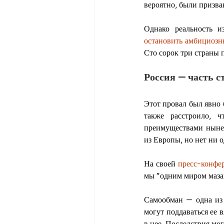
вероятно, были призва
Однако реальность и
остановить
амбициозн
Сто сорок три страны 
Россия — часть 
Этот провал был явно 
также расстроило, 
преимуществами нынеш
из Европы, но нет ни 
На своей 
пресс-конфе
мы “одним миром маза
Самообман — одна из
могут поддаваться ее 
в нее. Последствия мо