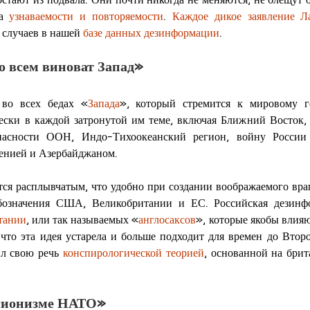
а 
узнаваемости и повторяемости
. 
Каждое дикое заявление Л
 случаев в нашей 
базе данных дезинформации
.
о всем виноват Запад»
 во всех бедах «
Запада
», который стремится к мировому го
ески в каждой затронутой им теме, включая Ближний Восток, 
асности ООН, Индо-Тихоокеанский регион, войну России 
енией и Азербайджаном.
тся расплывчатым, что удобно при создании воображаемого вра
тании
, или так называемых «
англосаксов
», которые якобы влияю
 что эта идея устарела и больше подходит для времен до Втор
л свою речь 
конспирологической теорией
, основанной на брит
сионизме НАТО»