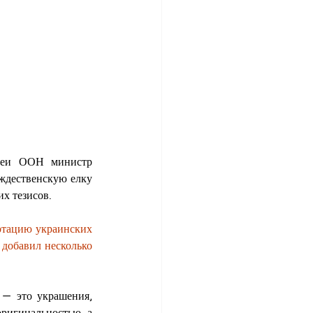
леи ООН министр 
ждественскую елку 
х тезисов.
ртацию украинских 
 
добавил несколько 
— это украшения, 
ригинальностью, а 