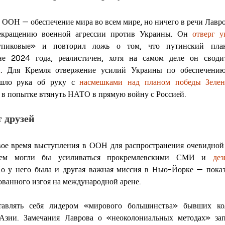
 ООН — обеспечение мира во всем мире, но ничего в речи Лавров
екращению военной агрессии против Украины. Он 
отверг у
пиковые» и повторил ложь о том, что путинский план 
е 2024 года, реалистичен, хотя на самом деле он своди
ы
. Для Кремля отвержение усилий Украины по обеспечению 
шло рука об руку с 
насмешками над планом победы Зелен
 в попытке втянуть НАТО в прямую войну с Россией.
 друзей
вое время выступления в ООН для распространения очевидной 
шем могли бы усиливаться прокремлевскими СМИ и 
де
Но у него была и другая важная миссия в Нью-Йорке — показа
ованного изгоя на международной арене.
авлять себя лидером «мирового большинства» бывших кол
зии. Замечания Лаврова о «неоколониальных методах» запа