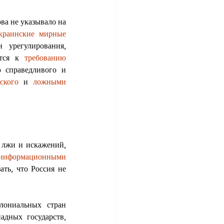
а не указывало на 
краинские мирные 
урегулирования, 
тся к 
требованию 
справедливого и 
ского
 и 
ложными 
лжи и искажений, 
зинформационными 
ть, что Россия не 
ониальных стран 
дных государств, 