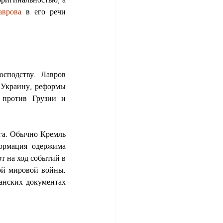
аврова
 в его речи 
сподству. Лавров 
Украину, реформы 
против Грузии и 
га. Обычно Кремль 
использует его для обозначения США, Великобритании и ЕС. Российская дезинформация одержима 
т на ход событий в 
ой мировой войны. 
анских документах 