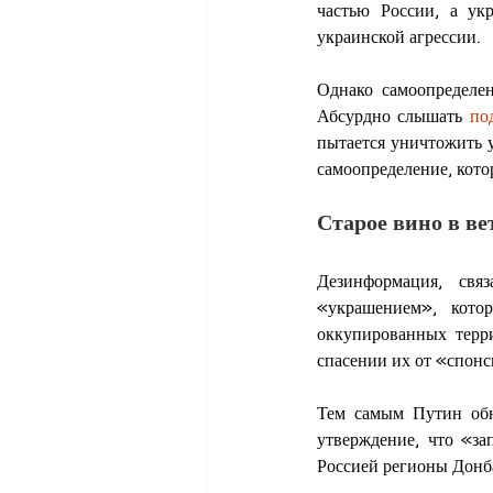
частью России, а ук
украинской агрессии.
Однако самоопределен
Абсурдно слышать 
по
пытается уничтожить 
самоопределение, кото
Старое вино в ве
Дезинформация, свя
«украшением», кот
оккупированных терр
спасении их от «спон
Тем самым Путин обн
утверждение, что «з
Россией регионы Донба