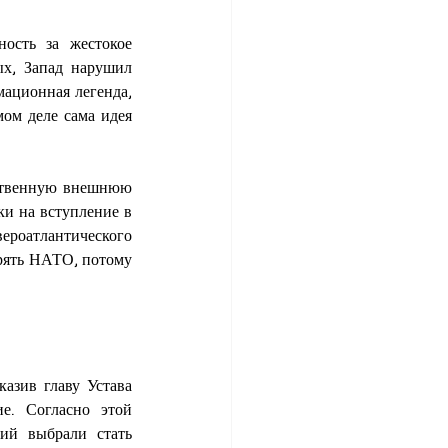
ость за жестокое 
х, Запад нарушил 
ационная легенда, 
ом деле сама идея 
ственную внешнюю 
и на вступление в 
роатлантического 
рять НАТО, потому 
азив главу Устава 
. Согласно этой 
ий выбрали стать 