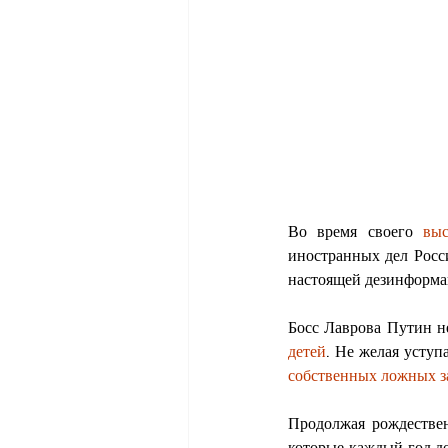
Во время своего 
выс
иностранных дел Росс
настоящей дезинформа
Босс Лаврова Путин н
детей
. Не желая усту
собственных ложных з
Продолжая рождестве
которые каждый год до