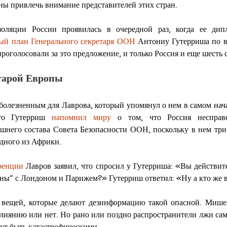
ны привлечь внимание представителей этих стран.
золяции России проявилась в очередной раз, когда ее дип
ый план Генерального секретаря ООН
 Антониу Гутерриша по 
проголосовали за это предложение, и только Россия и еще шесть 
старой Европы
болезненным для Лаврова, который упомянул о нем в самом начал
что Гутерриш 
напомнил миру
 о том, что Россия несправе
него состава Совета Безопасности ООН, поскольку в нем три 
одного из Африки.
ренции
 Лавров заявил, что спросил у Гутерриша: «Вы действите
ны” с Лондоном и Парижем?» Гутерриш ответил: «Ну а кто же 
 вещей, которые делают дезинформацию такой опасной. Мише
влиянию или нет. Но рано или поздно распространители лжи сам
гут быть катастрофическими.