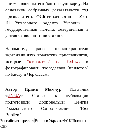
поступавшее на его банковскую карту. На 
основании собранных доказательств суд 
признал агента ФСБ виновным по ч. 2 ст. 
111 Уголовного кодекса Украины – 
государственная измена, совершенная в 
условиях военного положения.
Напомним, ранее правоохранители 
задержали двух вражеских приспешников, 
которые 
"охотились" на Patriot
 и 
фотографировали последствия "прилетов" 
по Киеву и Черкассам.
Автор 
Ирина Мамчур
. Источник 
«
ZN.UA
». Статью к публикации 
подготовили добровольцы Центра 
Гражданского Сопротивления "Res 
Publica". 
Российская агрессия
Война в Украине
ФСБ
Шпионы
СБУ