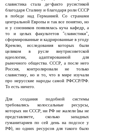
славистика стала де-факто русистикой 
благодаря Сталину и благодаря роли СССР 
в победе над Германией. Со странами 
центральной Европы и так все понятно, но 
и у союзников появлялась куча кафедр, а 
то и целых факультетов "славистики", 
сформированные и кадрированные в угоду 
Кремлю, исследования которых были 
целиком в русле внутрисоветской 
идеологии, адаптированной для 
рыночного общества. СССР, а после него 
Россия, контролировали не только 
славистику, но и то, что в мире изучали 
про нерусские народы самой РФССР/РФ. 
То есть ничего.
Для создания подобной системы 
требовались колоссальные ресурсы, 
которых ни СССР, ни РФ не жалели (вы не 
представляете, сколько западных 
гуманитариев по сей день на подсосе у 
РФ), но одних ресурсов для такого было 