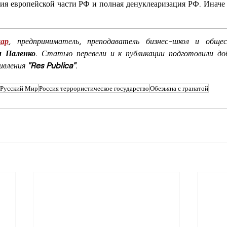
я европейской части РФ и полная денуклеаризация РФ. Иначе э
ар
, предприниматель, преподаватель бизнес-школ и общес
 Паленко
. Статью перевели и к публикации подготовили до
вления 
"Res Publica"
.
Русский Мир
Россия террористическое государство
Обезьяна с гранатой