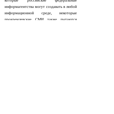
информагентства могут создавать в любой 
информационной среде, некоторые 
прокремлевские СМИ также пытаются 
переосмыслить собственные бренды.
Например, 
R7 Media
 во Франции, ужасно 
похожий на российский 
дезинформационный канал RT (Russia 
Today), находящийся 
под санкциями ЕС
. 
Он даже был клонирован под разными 
названиями — 
R8 Media
 и 
R4 Media
. Все 
три используют одинаковые шрифты и 
визуальное оформление. Несмотря на 
визуальный ребрендинг, все эти каналы 
продолжают распространять 
прокремлевские дезинформационные 
нарративы.