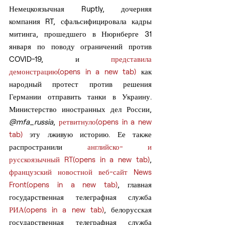
Немецкоязычная Ruptly, дочерняя 
компания RT, сфальсифицировала кадры 
митинга, прошедшего в Нюрнберге 31 
января по поводу ограничений против 
COVID-19, и 
представила 
демонстрацию(opens in a new tab)
 как 
народный протест против решения 
Германии отправить танки в Украину. 
Министерство иностранных дел России, 
@mfa_russia
, 
ретвитнуло(opens in a new 
tab)
 эту лживую историю. Ее также 
распространили 
английско- и 
русскоязычный RT(opens in a new tab)
, 
французский новостной веб-сайт News 
Front(opens in a new tab)
, главная 
государственная телеграфная служба 
РИА(opens in a new tab)
, белорусская 
государственная телеграфная служба 