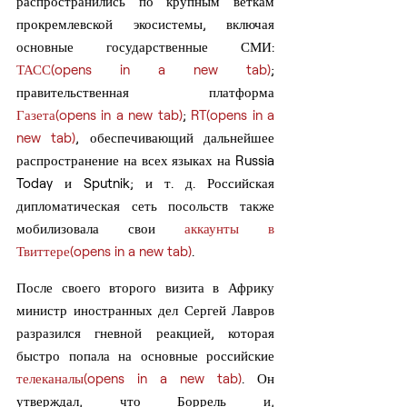
распространились по крупным веткам 
прокремлевской экосистемы, включая 
основные государственные СМИ: 
ТАСС(opens in a new tab)
; 
правительственная платформа 
Газета(opens in a new tab)
; 
RT(opens in a 
new tab)
, обеспечивающий дальнейшее 
распространение на всех языках на Russia 
Today и Sputnik; и т. д. Российская 
дипломатическая сеть посольств также 
мобилизовала свои 
аккаунты в 
Твиттере(opens in a new tab)
.
После своего второго визита в Африку 
министр иностранных дел Сергей Лавров 
разразился гневной реакцией, которая 
быстро попала на основные российские 
телеканалы(opens in a new tab)
. Он 
утверждал, что Боррель и, 