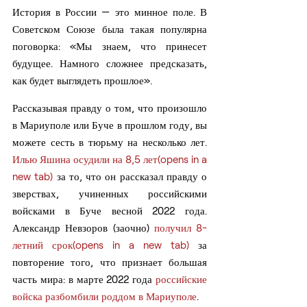
История в России — это минное поле. В 
Советском Союзе была такая популярна 
поговорка: «Мы знаем, что принесет 
будущее. Намного сложнее предсказать, 
как будет выглядеть прошлое».
Рассказывая правду о том, что произошло 
в Мариуполе или Буче в прошлом году, вы 
можете сесть в тюрьму на несколько лет. 
Илью Яшина осудили на 8,5 лет(opens in a 
new tab)
 за то, что он рассказал правду о 
зверствах, учиненных российскими 
войсками в Буче весной 2022 года. 
Александр Невзоров (заочно) 
получил 8-
летний срок(opens in a new tab)
 за 
повторение того, что признает большая 
часть мира: в марте 2022 года 
российские 
войска разбомбили роддом в Мариуполе
.