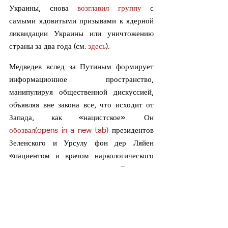
Украины, снова 
возглавил группу
 с 
самыми ядовитыми призывами к ядерной 
ликвидации Украины или уничтожению 
страны за два года (см. 
здесь
).
Медведев вслед за Путиным формирует 
информационное пространство, 
манипулируя общественной дискуссией, 
объявляя вне закона все, что исходит от 
Запада, как «нацистское». Он 
обозвал(opens in a new tab)
 президентов 
Зеленского и Урсулу фон дер Ляйен 
«пациентом и врачом наркологического 
отделения», а также сравнил Европу с 
«нацистским доктором Йозефом Менгеле, 
у которого сейчас в планах убить 
Украину». Вдобавок, заявил, якобы 
украинская экономика «рухнет из-за 