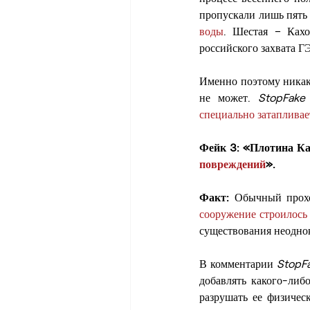
пропускали лишь пять 
воды
. Шестая – Ках
российского захвата Г
Именно поэтому никак
не может. 
StopFake
специально затаплива
Фейк 3: «Плотина Ка
повреждений
».
Факт:
сооружение строилось
существования неоднок
В комментарии 
StopF
добавлять какого-либо
разрушать ее физичес