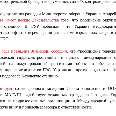
отострелковой бригады вооруженных сил РФ, контролировавшие
го управления разведки Министерства обороны Украины Андрей
на имеет веские доказательства
 того, что российские оккупа
ю станцию. В ГУР добавили, что Украина неоднократно
ство о фактах перемещения россиянами взрывчатых веществ и
 ГЭС. 
года президент Зеленский сообщил,
 что «российские террор
ховской гидроэлектростанции» и призвал международное с
елей на оккупированный россиянами объект и обеспечит
минирование агрегатов ГЭС. Украинские предупреждения не б
я подорвала Каховскую станцию. 
иирует
 созыв срочного заседания Совета Безопасности ООН
 в МАГАТЭ, задействует механизмы гражданской защиты Евр
родные природоохранные организации и Международный угол
скую вину и привлечь агрессора к ответственности.