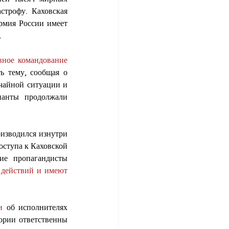
трофу. Каховская 
рмия России имеет 
 
вное командование 
 тему, сообщая о 
«дезинформации со стороны ВСУ». Пока украинские власти объявили режим чрезвычайной ситуации и 
панты продолжали 
зводился изнутри 
ступа к Каховской 
е пропагандисты 
 действий и имеют 
и 
об исполнителях 
рии ответственны 