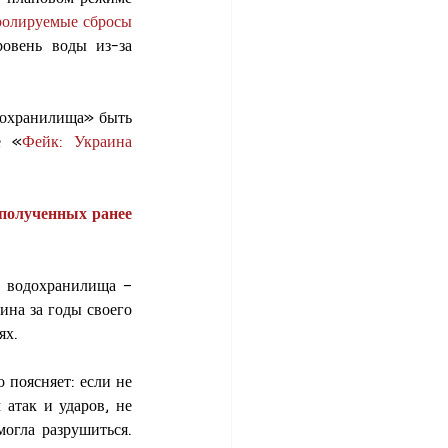
ролируемые сбросы 
овень воды из-за 
охранилища» быть 
е «
Фейк: Украина 
полученных ранее 
 Обычный проход воды не мог привести к разрушению плотины Каховского водохранилища – 
ина за годы своего 
х. 
поясняет: если не 
атак и ударов, не 
гла разрушиться. 