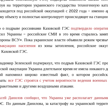
уя на территории украинского государства техногенную катас
находится под российской оккупацией с 2022 года – именно а
ому объекту и полностью контролирует происходящее на станции.
о подрыве россиянами Каховской ГЭС 
подтвердило операти
ил Украины – российские СМИ в это время старались замять
вакуацию населения
 из зоны затопления, российские окку
а Каховской ГЭС.
адимир Зеленский подчеркнул, что подрыв Каховской ГЭС прои
йской оккупации Украина длительное время не имела никакого до
й напомнил широко известный факт, о котором российски
ать: 
все ГЭС строятся с учетом вероятности ведения военных
 ракетными и другими воздушными атаками. 
ксей Данилов сообщил, что Украина уже располагает данным
С. По данным Данилова, за катастрофу на украинской террито