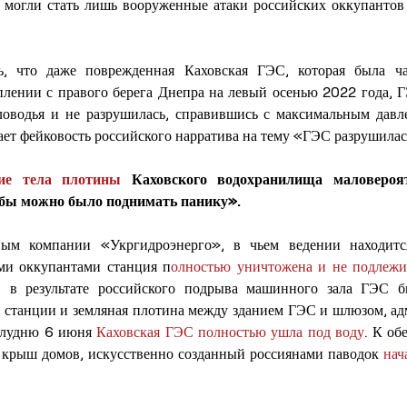
могли стать лишь вооруженные атаки российских оккупантов –
ь, что даже поврежденная Каховская ГЭС, которая была ча
плении с правого берега Днепра на левый осенью 2022 года, 
ловодья и не разрушилась, справившись с максимальным давле
ает фейковость российского нарратива на тему «ГЭС разрушилас
ие тела плотины
 Каховского водохранилища маловероя
обы можно было поднимать панику».
ным компании «Укргидроэнерго», в чьем ведении находится
ми оккупантами станция п
олностью уничтожена и не подлежи
, в результате российского подрыва машинного зала ГЭС б
й станции и земляная плотина между зданием ГЭС и шлюзом, ад
олудню 6 июня 
Каховская ГЭС полностью ушла под воду
. К об
я крыш домов, искусственно созданный россиянами паводок 
нач