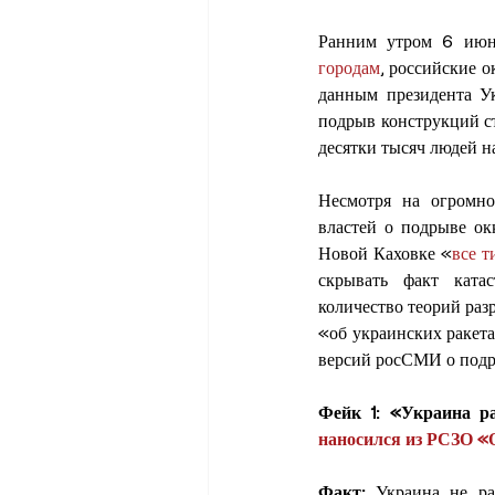
Ранним утром 6 июн
городам
, российские 
данным президента У
подрыв конструкций ст
десятки тысяч людей на
Несмотря на огромно
властей о подрыве ок
Новой Каховке «
все т
скрывать факт катас
количество теорий раз
«об украинских ракет
версий росСМИ о подр
наносился из РСЗО «
Факт: 
Украина не ра