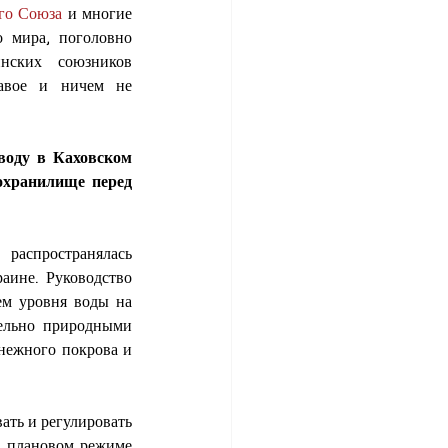
го Союза
 и многие 
 мира, поголовно 
нских союзников 
авое и ничем не 
оду в Каховском 
хранилище перед 
аспространялась 
ине. Руководство 
м уровня воды на 
ельно природными 
нежного покрова и 
ать и регулировать 
 плановом режиме 