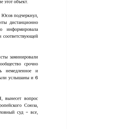
 этот объект.
 Юсов подчеркнул, 
нты дистанционно 
 информировала 
 соответствующей 
исты заминировали 
ообщество срочно 
ь немедленное и 
ыли услышаны и 6 
, вынесет вопрос 
опейского Союза, 
овный суд – все, 