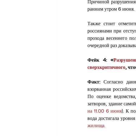
Причиной разрушения 
ранним утром 6 июня.
Также стоит отметит
россиянами при отсту
прохода весеннего по
очередной раз доказыв
Фейк 4: «
Разрушен
сверхкритичного
, чт
Факт: 
Согласно дан
взорванная российски
По оценке ведомства
затворов, здание само
на 11.00 6 июня
). К п
вода достигала уровн
жилища.