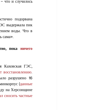
 что и случилось 
стично подорвана 
ГЭС выдержала пик 
нием воды. Что в 
ь сама».
тно, пока 
ничего 
 Каховская ГЭС, 
т восстановлению
. 
ыло разрушено 16 
минкорпус (
данные 
еду на Херсонщине 
ал сносить частные 