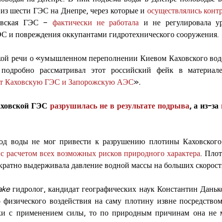
из шести ГЭС на Днепре, через которые и 
осуществлялись конт
овская ГЭС – 
фактически не работала
 и не регулировала ур
ЭС и повреждения оккупантами гидротехнического сооружения. 
ой речи о «умышленном переполнении Киевом Каховского вод
 подробно рассматривал этот российский фейк в материал
ет Каховскую ГЭС и Запорожскую АЭС
»
.
ховской ГЭС 
разрушилась не в результате подрыва
, а из-за 
 с расчетом всех возможных рисков природного характера
. Плот
ратно выдерживала давление водной массы на больших скоростя
ake 
гидролог, кандидат географических наук Константин Данько 
 физического воздействия на саму плотину извне посредством 
ки с применением силы, то по природным причинам она не мо