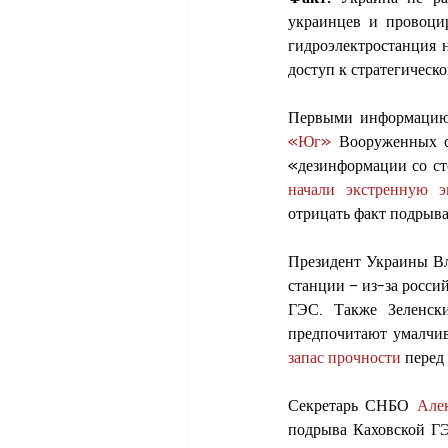
украинцев и провоцир
гидроэлектростанция 
доступ к стратегическ
Первыми информацию 
«Юг»
 Вооруженных с
начали экстренную э
отрицать факт подрыв
Президент Украины Вл
станции – из-за росси
ГЭС. Также Зеленски
предпочитают умалчив
запас прочности
 перед
Секретарь СНБО 
Але
подрыва Каховской ГЭ