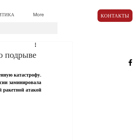
ИТИКА
More
КОНТАКТЫ
о подрыве
нную катастрофу. 
сии заминировала 
 ракетной атакой 