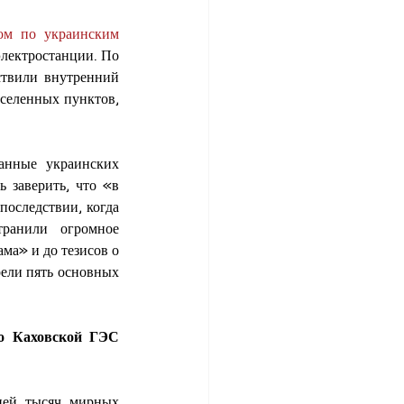
ом по украинским 
лектростанции. По 
твили внутренний 
селенных пунктов, 
анные украинских 
заверить, что «в 
оследствии, когда 
ранили огромное 
а» и до тезисов о 
ели пять основных 
Фейк 1: «Украина разрушила Каховскую ГЭС. Удар украинскими войсками по Каховской ГЭС 
ней тысяч мирных 