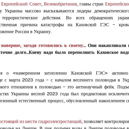
 
Европейский Совет
, 
Великобритания
, главы стран 
Европейско
у Украины массово высказываются лидеры демократического
 террористические действия. Во всех обращениях украи
инственная причина катастрофы на Каховской ГЭС – кров
ржение России в Украину.
наверное, загодя готовились к своему
… Они накапливали в
точно долго…Киеву надо было переполнить Каховское водо
я о «намеренном затоплении Каховской ГЭС» активно р
с марта 2023 года – с началом весеннего половодья в Укра
кого отношения к половодью – это антинаучный фейк. Подъе
астях Украины весной 2023 года был продиктован исключит
сезонный естественный процесс, обусловленный накоплением с
состоящий из шести гидроэлектростанций
, позволяет контролиров
ловодья на Днепре. В пик подъема воды в Днепре половодье в