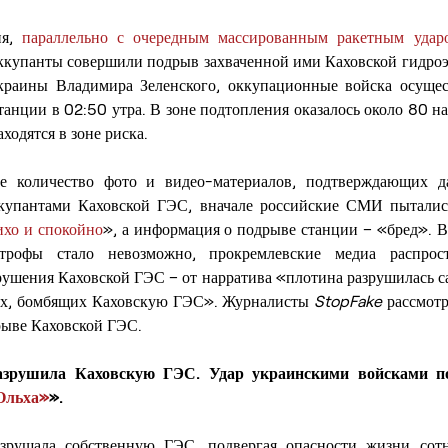
я, 
параллельно с очередным массированным ракетным удар
оккупанты совершили подрыв захваченной ими Каховской гидроэ
краины Владимира Зеленского, оккупационные войска осущес
анции в 02:50 утра. В зоне подтопления оказалось около 80 на
ходятся в зоне риска.
е количество фото и видео-материалов, подтверждающих д
купантами Каховской ГЭС, вначале российские СМИ пытались 
ихо и спокойно
», а информация о подрыве станции – «бред». Вп
трофы стало невозможно, прокремлевские медиа распрост
рушения Каховской ГЭС – от нарратива «плотина разрушилась сам
ах, бомбящих Каховскую ГЭС». Журналисты 
StopFake
 рассмотр
ыве Каховской ГЭС.
Ольха»
».
зрушала собственную ГЭС, подвергая опасности жизни сот