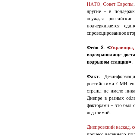
НАТО
, 
Совет Европы
,
другие – в поддержк
осуждая российские
подчеркивается: ед
спровоцированное вто
Фейк 2: «
Украинцы, 
водохранилище доста
подрывом станции».
Факт:
 Дезинформаци
российскими СМИ еще 
страны не имело ника
Днепре в разных обл
факторами – это был 
льда зимой. 
Днепровский каскад, 
процесс весеннего по