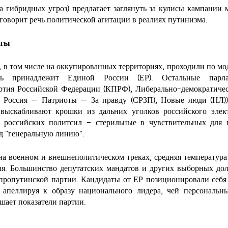
 гибридных угроз) предлагает заглянуть за кулисы кампании 
м говорит речь политической агитации в реалиях путинизма.
фты
 в том числе на оккупированных территориях, проходили по мо
ль принадлежит Единой России (ЕР). Остальные парлам
ртия Российской Федерации (КПРФ), Либерально-демократическ
я Россия — Патриоты — За правду (СРЗП), Новые люди (НЛ))
выскабливают крошки из дальних уголков российского элект
 российских политсил – стерильные в чувствительных для в
д "генеральную линию". 
а военном и внешнеполитическом треках, средняя температура п
я. Большинство депутатских мандатов и других выборных дол
ропутинской партии. Кандидаты от ЕР позиционировали себя 
, апеллируя к образу национального лидера, чей персональны
шает показатели партии.