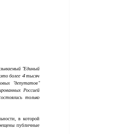
азываемый "Единый 
это более 4 тысяч 
вых "депутатов" 
рованных Россией 
остоялись только 
ности, в которой 
прещены публичные 