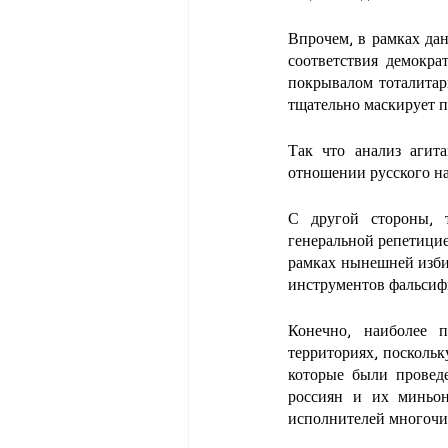
Впрочем, в рамках да
соответствия демокра
покрывалом тоталитар
тщательно маскирует п
Так что анализ агит
отношении русского на
С другой стороны, 
генеральной репетицие
рамках нынешней изби
инструментов фальсифи
Конечно, наиболее п
территориях, посколь
которые были провед
россиян и их миньон
исполнителей многочи