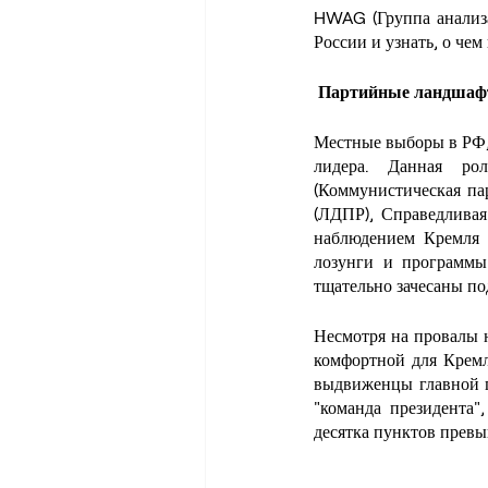
HWAG (Группа анализа
России и узнать, о че
Партийные ландша
Местные выборы в РФ,
лидера. Данная ро
(Коммунистическая па
(ЛДПР), Справедлива
наблюдением Кремля 
лозунги и программы
тщательно зачесаны по
Несмотря на провалы н
комфортной для Кремл
выдвиженцы главной п
"команда президента"
десятка пунктов превы