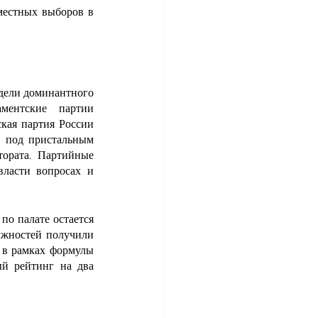
местных выборов в 
дели доминантного 
ентские партии 
ая партия России 
 под пристальным 
ората. Партийные 
ласти вопросах и 
о палате остается 
жностей получили 
в рамках формулы 
й рейтинг на два 