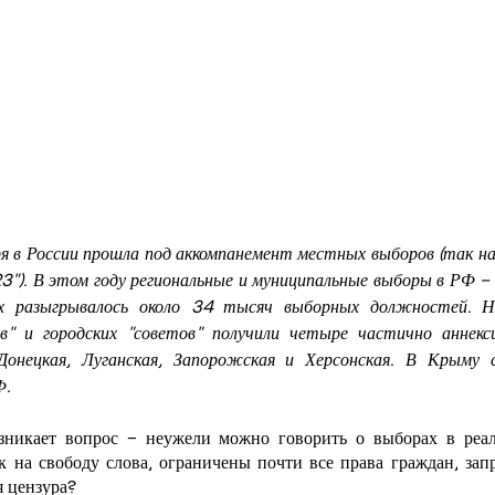
ря в России прошла под аккомпанемент местных выборов (так н
23"). В этом году региональные и муниципальные выборы в РФ – 
х разыгрывалось около 34 тысяч выборных должностей. Но
" и городских "советов" получили четыре частично аннекси
онецкая, Луганская, Запорожская и Херсонская. В Крыму с
Ф.
зникает вопрос – неужели можно говорить о выборах в реаль
ек на свободу слова, ограничены почти все права граждан, за
я цензура?