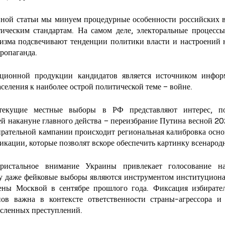
нной статьи мы минуем процедурные особенности российских в
тическим стандартам. На самом деле, электоральные процессы
изма подсвечивают тенденции политики власти и настроений н
ропаганда. 
ационной продукции кандидатов является источником инфор
селения к наиболее острой политической теме – войне. 
текущие местные выборы в РФ представляют интерес, пос
й накануне главного действа – переизбрание Путина весной 202
рательной кампании происходит региональная калибровка осно
кации, которые позволят вскоре обеспечить картинку всенарод
ристальное внимание Украины привлекает голосование на
ку даже фейковые выборы являются инструментом институциона
ены Москвой в сентябре прошлого года. Фиксация избирател
ов важна в контексте ответственности страны-агрессора и 
сленных преступлений. 