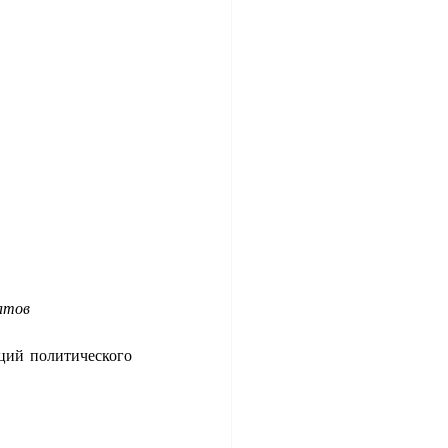
атов 
ий политического 