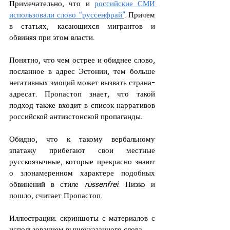
Примечательно, что и 
российские СМИ 
использовали слово “руссенфрай”
. Причем 
в статьях, касающихся мигрантов и 
обвиняя при этом власти.
Понятно, что чем острее и обиднее слово, 
посланное в адрес Эстонии, тем больше 
негативных эмоций может вызвать страна-
адресат. Пропастоп знает, что такой 
подход также входит в список нарративов 
российской антиэстонской пропаганды.
Обидно, что к такому вербальному 
эпатажу прибегают свои местные 
русскоязычные, которые прекрасно знают 
о злонамеренном характере подобных 
обвинений в стиле 
russenfrei
. Низко и 
пошло, считает Пропастоп.
Иллюстрации: скриншоты с материалов с 
использованием вышеуказанного слова.