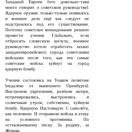
Западной Европе (что довольно-таки 
много говорит о советском руководстве). 
Ядерное оружие только-только появилось 
и военное дело ещё как следует не 
подстроилось под его существование. 
Поэтому советское командование решило 
провести учения. Глобально, если 
отбросить словесную шелуху, военное 
руководство хотело отработать захват 
западноевропейского города советскими 
войсками после того, как эти самые 
советские войска хуйнут на город 
ядерную бомбу.
Учения состоялись на Тоцком полигоне 
(недалеко от нынешнего Оренбурга). 
Выстроили укрепления, разбили лагеря, 
потренировались, выстроились и 
солнечным утром, собственно, хуйнули 
бомбу. Ядерную. Настоящую. С самолёта, 
как положено. И отправили войска в атаку 
на условного противника. По 
остекленевшему песку. За родину, за 
Жукова.