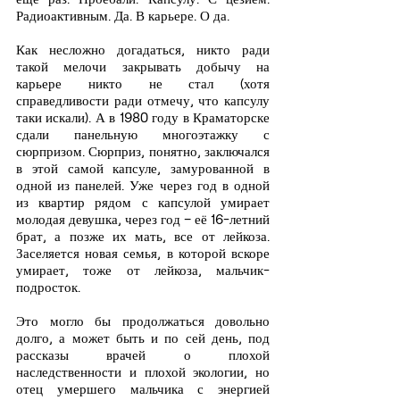
Радиоактивным. Да. В карьере. О да.
Как несложно догадаться, никто ради 
такой мелочи закрывать добычу на 
карьере никто не стал (хотя 
справедливости ради отмечу, что капсулу 
таки искали). А в 1980 году в Краматорске 
сдали панельную многоэтажку с 
сюрпризом. Сюрприз, понятно, заключался 
в этой самой капсуле, замурованной в 
одной из панелей. Уже через год в одной 
из квартир рядом с капсулой умирает 
молодая девушка, через год – её 16-летний 
брат, а позже их мать, все от лейкоза. 
Заселяется новая семья, в которой вскоре 
умирает, тоже от лейкоза, мальчик-
подросток.
Это могло бы продолжаться довольно 
долго, а может быть и по сей день, под 
рассказы врачей о плохой 
наследственности и плохой экологии, но 
отец умершего мальчика с энергией 