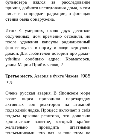
бульдозера взялся за расследование 
причин, добился исследования дома, в том 
числе и на предмет радиации, и фонящая 
стенка была обнаружена.
Итог: 4 умерших, около двух десятков 
облучённых, дом временно отселили, но 
после удаления капсулы радиационный 
фон вернулся в норму и люди вернулись 
домой. Для любителей историй про дома-
убийцы сообщаю адрес: Краматорск, 
улица Марии Приймаченко, 7.
Третье место.
 Авария в бухте Чажма, 1985 
год.
Очень русская авария. В Японском море 
возле пирса проводили перезарядку 
активных зон реакторов на атомной 
подводной лодке. Процесс включает в себя 
подъем крышки реактора, это довольно 
кропотливое занятие, который крайне 
желательно проводить штатными 
подъемниками, это раз, и при этом не 