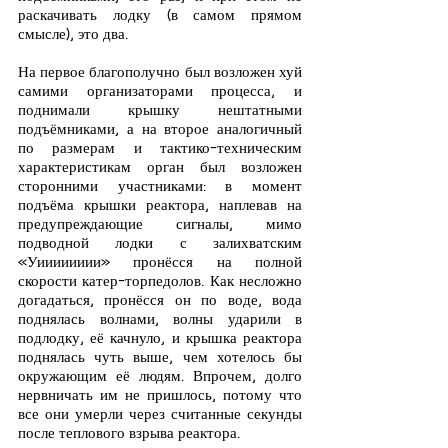
раскачивать лодку (в самом прямом 
смысле), это два.
На первое благополучно был возложен хуй 
самими организаторами процесса, и 
поднимали крышку нештатными 
подъёмниками, а на второе аналогичный 
по размерам и тактико-техническим 
характеристикам орган был возложен 
сторонними участниками: в момент 
подъёма крышки реактора, наплевав на 
предупреждающие сигналы, мимо 
подводной лодки с залихватским 
«Уииииииии» пронёсся на полной 
скорости катер-торпедолов. Как несложно 
догадаться, пронёсся он по воде, вода 
поднялась волнами, волны ударили в 
подлодку, её качнуло, и крышка реактора 
поднялась чуть выше, чем хотелось бы 
окружающим её людям. Впрочем, долго 
нервничать им не пришлось, потому что 
все они умерли через считанные секунды 
после теплового взрыва реактора.