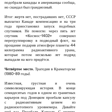
подобрали канадцы и американцы сообща, 
но скандал был грандиозный.
Итог: жертв нет, пострадавших нет, СССР 
выплатил Канаде компенсацию и на три 
года приостановил запуск подобных 
спутников. Не помогло: через пять лет 
спутник «Космос-1402» совершил 
перегруппировку в подводный флот, на 
прощание подарив атмосфере планеты 44 
килограмма радиоактивного урана, 
которые потом несколько лет подряд 
выпадали на кого придётся.
Четвёртое место.
 Трагедия в Краматорске 
(1980-89 годы).
Известная, грустная и очень 
символизирующая история. В конце 
семидесятых годов в одном из гранитных 
карьеров под Донецком проебали капсулу 
с радиоактивным цезием из 
радиоизотопного уровнемера. Давайте 
ещё раз. Проебали. Капсулу. С цезием. 