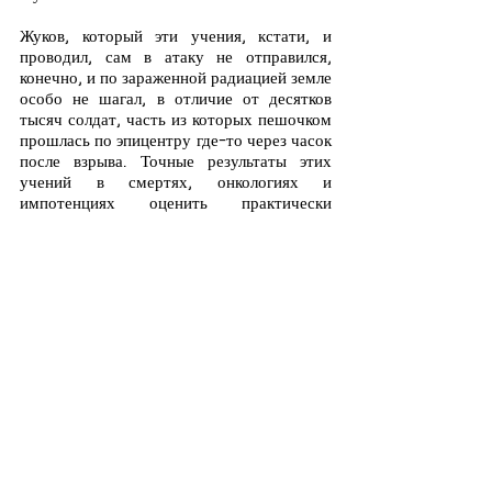
Жуков, который эти учения, кстати, и 
проводил, сам в атаку не отправился, 
конечно, и по зараженной радиацией земле 
особо не шагал, в отличие от десятков 
тысяч солдат, часть из которых пешочком 
прошлась по эпицентру где-то через часок 
после взрыва. Точные результаты этих 
учений в смертях, онкологиях и 
импотенциях оценить практически 
невозможно, потому что тот же самый 
Жуков очень тщательно позаботился о 
том, чтобы данные о Тоцких учениях были 
засекречены. Каждый солдат давал 
подписку о неразглашении на 25 лет, а его 
документы фальсифицировались: по 
бумагам каждый, кто присутствовал на 
полигоне, находился в этот момент не под 
Оренбургом (тогда он назывался Чкалов), а 
в совершенно других местах самого 
большого государства на планете. 
Несложно догадаться, что до 
фактического распада Союза получить 