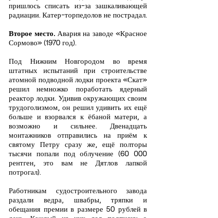
пришлось списать из-за зашкаливающей 
радиации. Катер-торпедолов не пострадал.
Второе место.
 Авария на заводе «Красное 
Сормово» (1970 год).
Под Нижним Новгородом во время 
штатных испытаний при строительстве 
атомной подводной лодки проекта «Скат» 
решил немножко поработать ядерный 
реактор лодки. Удивив окружающих своим 
трудоголизмом, он решил удивить их ещё 
больше и взорвался к ёбаной матери, а 
возможно и сильнее. Двенадцать 
монтажников отправились на приём к 
святому Петру сразу же, ещё полторы 
тысячи попали под облучение (60 000 
рентген, это вам не Дятлов лапкой 
потрогал).
Работникам судостроительного завода 
раздали ведра, швабры, тряпки и 
обещания премии в размере 50 рублей в 
день. Каждый из них дал подписку о 