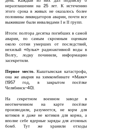
неразглашении на 25 лет. К истечению 
этого срока в живых не оказалось более 
половины ликвидаторов аварии, почти все 
выжившие были инвалидами І и ІІ групп.
Итоги: полтора десятка погибших в самой 
аварии, по самым скромным оценкам 
около сотни умерших от последствий, 
нехилый «бульк» радиоактивной воды в 
Волгу, лодку починили, информацию 
засекретили.
Первое место.
 Кыштымская катастрофа, 
она же авария на химкомбинате «Маяк» 
(1957 год, в закрытом посёлке 
Челябинск-40).
На секретном военном заводе в 
неотмеченном на карте посёлке 
производили, разумеется, не корм для 
котиков и даже не котиков для корма, а 
вполне себе ядерные заряды для атомных 
бомб. Тут же хранили отходы 