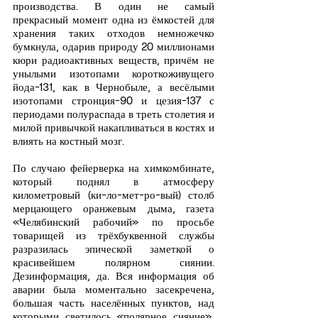
производства. В один не самый 
прекрасный момент одна из ёмкостей для 
хранения таких отходов немножечко 
бумкнула, одарив природу 20 миллионами 
кюри радиоактивных веществ, причём не 
унылыми изотопами короткоживущего 
йода-131, как в Чернобыле, а весёлыми 
изотопами стронция-90 и цезия-137 с 
периодами полураспада в треть столетия и 
милой привычкой накапливаться в костях и 
влиять на костный мозг.
По случаю фейерверка на химкомбинате, 
который поднял в атмосферу 
километровый (ки-ло-мет-ро-вый) столб 
мерцающего оранжевым дыма, газета 
«Челябинский рабочий» по просьбе 
товарищей из трёхбуквенной службы 
разразилась эпической заметкой о 
красивейшем полярном сиянии. 
Дезинформация, да. Вся информация об 
аварии была моментально засекречена, 
большая часть населённых пунктов, над 
которыми светилось «полярное сияние», 