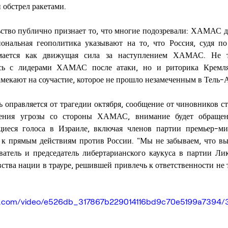
 обстрел ракетами.
ство публично признает то, что многие подозревали: ХАМАС де
иональная геополитика указывают на то, что Россия, судя по
мается как движущая сила за наступлением ХАМАС. Не то
сь с лидерами ХАМАС после атаки, но и риторика Кремля,
мекают на соучастие, которое не прошло незамеченным в Тель-
ь оправляется от трагедии октября, сообщение от чиновников ст
нения угрозы со стороны ХАМАС, внимание будет обращено
иеся голоса в Израиле, включая членов партии премьер-ми
к прямым действиям против России. "Мы не забываем, что вы д
атель и председатель либертарианского каукуса в партии Лик
вства нации в трауре, решившей привлечь к ответственности не
atic.com/video/e526db_317867b229014116bd9c70e5199a7394/