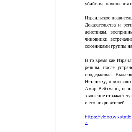
убийства, похищения и
Израильское правитель
Доказательства и рег
действиям, восприни
чиновники встречали
союзниками группы на
В то время как Израил
резким: после устра
поддерживал. Выдающ
Нетаньяху, призывают 
Амир Вейтманн, основ
заявление отражает чу
и его покровителей.
https://video.wixst
4