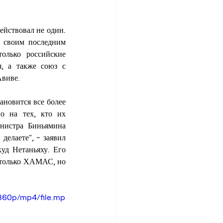
йствовал не один. 
 своим последним 
лько российские 
 а также союз с 
Авиве.
ановится все более 
 на тех, кто их 
нистра Биньямина 
елаете", - заявил 
уд Нетаньяху. Его 
 только ХАМАС, но 
360p/mp4/file.mp