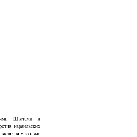
ными Штатами и 
отив израильских 
 включая массовые 