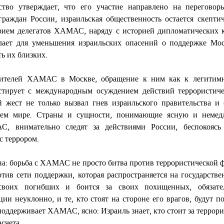
ство утверждает, что его участие направлено на переговор
граждан России, израильская общественность остается скептич
ем делегатов ХАМАС, наряду с историей дипломатических ко
лает для уменьшения израильских опасений о поддержке Моск
ть их близких.
вителей ХАМАС в Москве, обращение к ним как к легитимн
астирует с международным осуждением действий террористичес
 жест не только вызвал гнев израильского правительства и е
сем мире. Страны и сущности, понимающие ясную и немедл
 внимательно следят за действиями России, беспокоясь 
с террором.
а: борьба с ХАМАС не просто битва против террористической фр
тив сети поддержки, которая распространяется на государстве
воих погибших и боится за своих похищенных, обязатель
ции неуклонно, и те, кто стоят на стороне его врагов, будут п
поддерживает ХАМАС, ясно: Израиль знает, кто стоит за террори
счета.