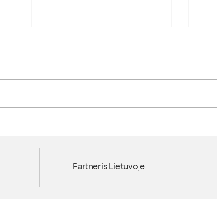
Пут
Диверсии в Европе, вербовка
через Telegram и спецслужбы
РФ
Partneris Lietuvoje