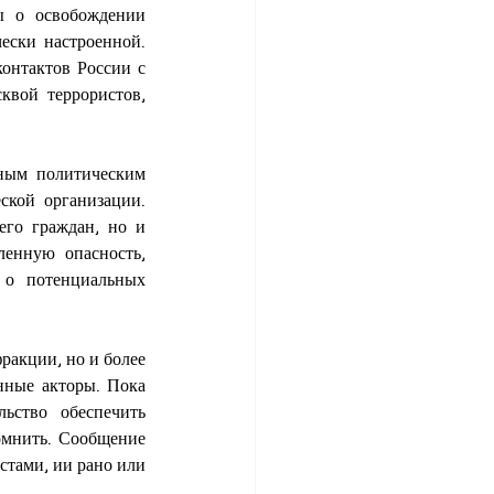
ы о освобождении 
ески настроенной. 
нтактов России с 
вой террористов, 
ым политическим 
кой организации. 
го граждан, но и 
енную опасность, 
о потенциальных 
акции, но и более 
нные акторы. Пока 
ство обеспечить 
омнить. Сообщение 
стами, ии рано или 