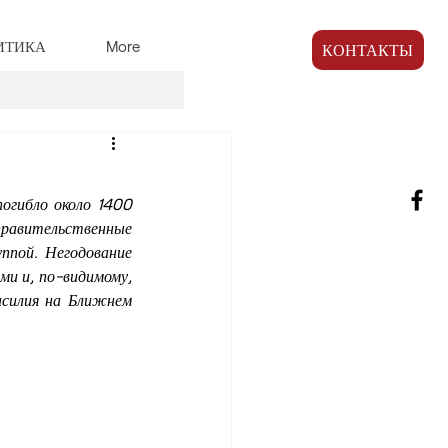
ИТИКА
More
КОНТАКТЫ
гибло около 1400 
правительственные 
пой. Негодование 
и и, по-видимому, 
асилия на Ближнем 