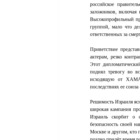
российское правитель
заложников, включая 
Высокопрофильный при
группой, мало что де
ответственных за смер
Приветствие предста
актерам, резко контр
Этот дипломатический
поднял тревогу во в
исходящую от ХАМАС,
последствиях ее союза 
Решимость Израиля ясн
широкая кампания про
Израиль скорбит о с
безопасность своей на
Москве и другим, кто 
поздно придёт время ра