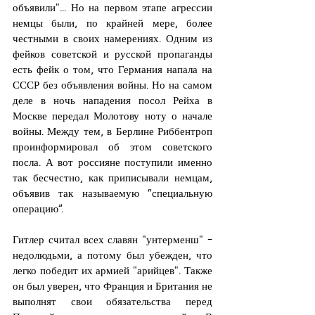
объявили"... Но на первом этапе агрессии 
немцы были, по крайней мере, более 
честными в своих намерениях. Одним из 
фейков советской и русской пропаганды 
есть фейк о том, что Германия напала на 
СССР без объявления войны. Но на самом 
деле в ночь нападения посол Рейха в 
Москве передал Молотову ноту о начале 
войны. Между тем, в Берлине Риббентроп 
проинформировал об этом советского 
посла. А вот россияне поступили именно 
так бесчестно, как приписывали немцам, 
объявив так называемую “специальную 
операцию”.
Гитлер считал всех славян "унтерменш" - 
недолюдьми, а потому был убежден, что 
легко победит их армией "арийцев". Также 
он был уверен, что Франция и Британия не 
выполнят свои обязательства перед 