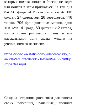
которых похоже никто в России не ждет 
или боится в этом признаться. За три дня  
(24-26 февраля) Россия потеряла 4 300 
солдат, 27 самолетов, 26 вертолетов, 146 
танков, 706 бронированных машин, один 
ЗРК БУК, 4 Града, 60 цистерн и 2 катера, 
много сотен русских в плену и все 
рассказывают одну сказку «ехали на 
учения, ничего не знали». 
https://video.wixstatic.com/video/e526db_c
aa8d42a505f4d1e8dc71aa1ae094829/480p
/mp4/file.mp4
Создана  страница россиянам для поиска 
своих погибших, раненных, пленных 