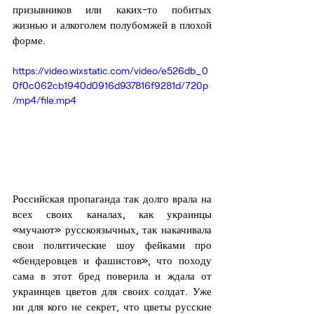
призывников или каких-то побитых 
жизнью и алкоголем полубомжей в плохой 
форме.
https://video.wixstatic.com/video/e526db_0
0f0c062cb1940d0916d937816f9281d/720p
/mp4/file.mp4
Российская пропаганда так долго врала на 
всех своих каналах, как украинцы 
«мучают» русскоязычных, так накачивала 
свои политические шоу фейками про  
«бендеровцев и фашистов», что походу 
сама в этот бред поверила и ждала от 
украинцев цветов для своих солдат. Уже 
ни для кого не секрет, что цветы русские 