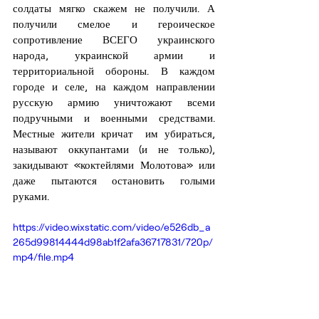
солдаты мягко скажем не получили. А 
получили смелое и героическое 
сопротивление ВСЕГО украинского 
народа, украинской армии и 
территориальной обороны. В каждом 
городе и селе, на каждом направлении 
русскую армию уничтожают всеми 
подручными и военными средствами. 
Местные жители кричат  им убираться, 
называют оккупантами (и не только), 
закидывают «коктейлями Молотова» или 
даже пытаются остановить голыми 
руками. 
https://video.wixstatic.com/video/e526db_a
265d99814444d98ab1f2afa36717831/720p/
mp4/file.mp4