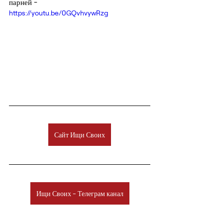
парней -
https://youtu.be/0GQvhvywRzg
Сайт Ищи Своих
Ищи Своих - Телеграм канал