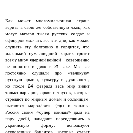
Как может многомиллионная страна 
верить в свою же собственную ложь, как 
могут матери тысяч русских солдат и 
офицеров молчать все эти дни, как можно 
слушать эту болтовню и гордится, что 
маленький сумасшедший карлик грозит 
всему миру ядерной войной – совершенно 
не понятно и дико в 21 веке. Мы все 
постоянно слушали про «великую» 
русскую армию, культуру и духовность, 
но после 24 февраля весь мир видит 
только варваров, орков и трусов, которые 
стреляют по мирным домам и больницам, 
пытаются мародёрить (еды и топлива 
Россия своим «супер воинам» дала на 
пару дней), нападают переодевшись в 
украинскую форму, используют 
откровенных бандитов, которые ставят 