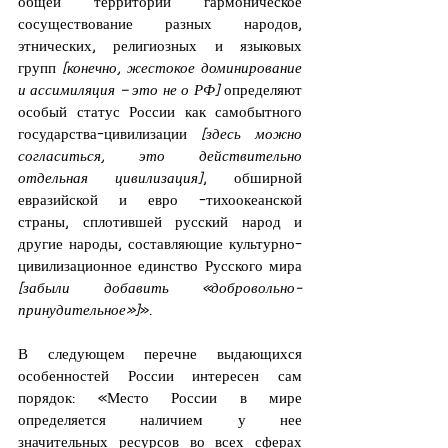
общей территории гармоническое 
сосуществование разных народов, 
этнических, религиозных и языковых 
групп 
[конечно, жестокое доминирование 
и ассимиляция – это не о РФ]
 определяют 
особый статус России как самобытного 
государства-цивилизации
 [здесь можно 
согласиться, это действительно 
отдельная цивилизация]
, обширной 
евразийской и евро -тихоокеанской 
страны, сплотившей русский народ и 
другие народы, составляющие культурно-
цивилизационное единство Русского мира 
[забыли добавить «добровольно-
принудительное»]
».
В следующем перечне выдающихся 
особенностей России интересен сам 
порядок: «Место России в мире 
определяется наличием у нее 
значительных ресурсов во всех сферах 