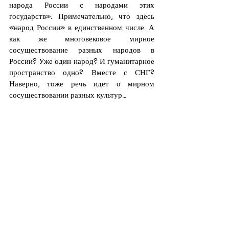
народа России с народами этих 
государств». Примечательно, что здесь 
«народ России» в единственном числе. А 
как же многовековое мирное 
сосуществование разных народов в 
России? Уже один народ? И гуманитарное 
пространство одно? Вместе с СНГ? 
Наверно, тоже речь идет о мирном 
сосуществовании разных культур…
Отдельными разделами в документе 
расписаны приоритеты РФ в разных 
частях света. В разделе «Ближнее 
зарубежье» есть отдельный пункт о 
«недопустимости раздувания цветных 
революций», есть отдельный пункт о 
сотрудничестве с Беларусью и отдельный 
пункт о поддержке «Абхазии» и «Южной 
Осетии», а Украина никак не упомянута. 
Видимо потому, что Россия предсказуемо 