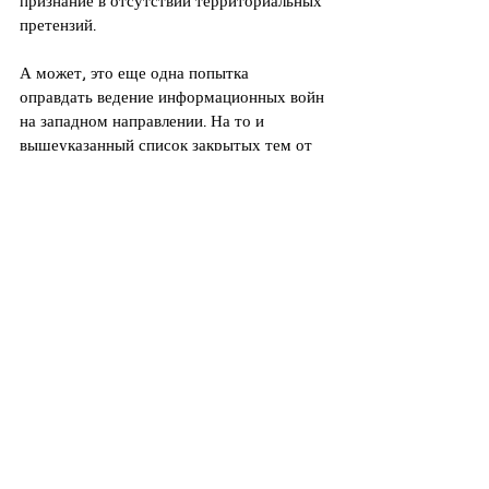
претензий.
А может, это еще одна попытка 
оправдать ведение информационных войн 
на западном направлении. На то и 
вышеуказанный список закрытых тем от 
ФСБ.
В любом случае освещение этой темы в 
российских СМИ еще раз 
продемонстрировало наличие 
мобилизационной готовности в работе 
коммуникационных ресурсов высших и 
местных властей соседнего государства. 
Напомню, что меня интересовала лишь 
медийная сторона дела.
Россия
Эстония
ФСБ
ДЕЗИНФОРМАЦИЯ
ГЕОПОЛИТИКА