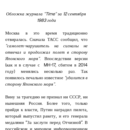
Обложка журнала "Time" за 12 сентября 
1983 года
Москва в это время традиционно 
отвиралась. Сначала ТАСС сообщил, что 
"самолет-нарушитель на сигналы не 
отвечал и продолжал полет в сторону 
Японского моря"
. Впоследствии версии 
(как и в случае с  MH-17, сбитом в 2014 
году) менялись несколько раз. Так 
появилось печально известное 
"удалится в 
сторону Японского моря"
.
Вину за трагедию не признал ни СССР, ни 
нынешняя Россия. Более того, только 
прийдя к власти, Путин наградил пилота, 
который выпустил ракету, и его генерала 
медалями “За заслуги перед Отчизной”. В 
российском и мировом информационном 