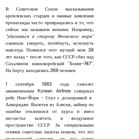
В Советском Союзе высказывания 
кремлевских старцев и лживые заявления 
пропаганды часто превращались в то, что 
сейчас мы называем мемами. Например, 
"удалиться в сторону Японского моря"
означало умереть, погибнуть, исчезнуть 
навсегда. Появился этот жуткий мем 38 
лет назад – после того, как СССР сбил над 
Сахалином южнокорейский "Боинг-747". 
На борту находились 269 человек.
1 сентября 1983 года самолет 
авиакомпании Korean Airlines совершал 
рейс Нью-Йорк - Сеул с дозаправкой в ​​
Анкоридже. Вылетев из Аляски, лайнер по 
ошибке отклонился от курса и имел 
несчастье залететь в воздушное 
пространство СССР. За специальными 
огнями советские пилоты поняли, что это 
гражданский самолет, но все равно 